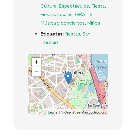
Cultura
,
Espectáculos
,
Fiesta
,
Fiestas locales
,
GRATIS
,
Música y conciertos
,
Niños
Etiquetas:
fiestas
,
San
Tiburcio
+
−
Leaflet
| ©
OpenStreetMap
contributors