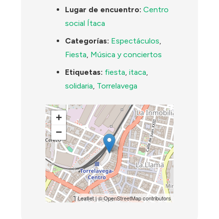
Lugar de encuentro:
Centro
social Ítaca
Categorías:
Espectáculos
,
Fiesta
,
Música y conciertos
Etiquetas:
fiesta
,
itaca
,
solidaria
,
Torrelavega
+
−
Leaflet
| ©
OpenStreetMap
contributors