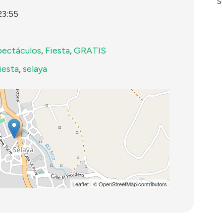
S
23:55
pectáculos
,
Fiesta
,
GRATIS
iesta
,
selaya
Leaflet
| ©
OpenStreetMap
contributors