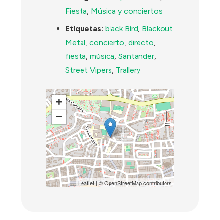
Fiesta
,
Música y conciertos
Etiquetas:
black Bird
,
Blackout
Metal
,
concierto
,
directo
,
fiesta
,
música
,
Santander
,
Street Vipers
,
Trallery
+
−
Leaflet
| ©
OpenStreetMap
contributors