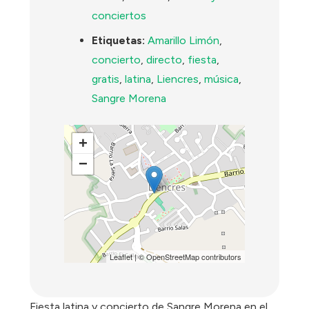
conciertos
Etiquetas:
Amarillo Limón
,
concierto
,
directo
,
fiesta
,
gratis
,
latina
,
Liencres
,
música
,
Sangre Morena
+
−
Leaflet
| ©
OpenStreetMap
contributors
Fiesta latina y concierto de Sangre Morena en el