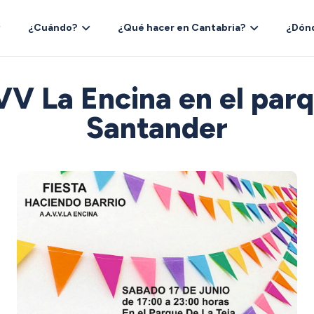
¿Cuándo?
¿Qué hacer en Cantabria?
¿Dón
VV La Encina en el parq
Santander