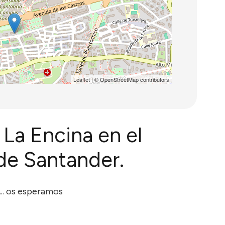
Leaflet
| ©
OpenStreetMap
contributors
 La Encina en el
 de Santander.
.. os esperamos