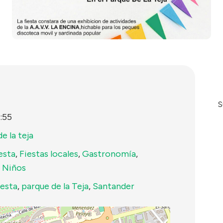
S
:55
e la teja
esta
,
Fiestas locales
,
Gastronomía
,
,
Niños
iesta
,
parque de la Teja
,
Santander