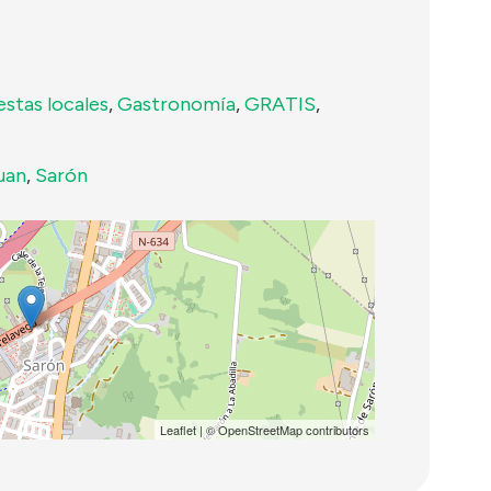
estas locales
,
Gastronomía
,
GRATIS
,
uan
,
Sarón
Leaflet
| ©
OpenStreetMap
contributors