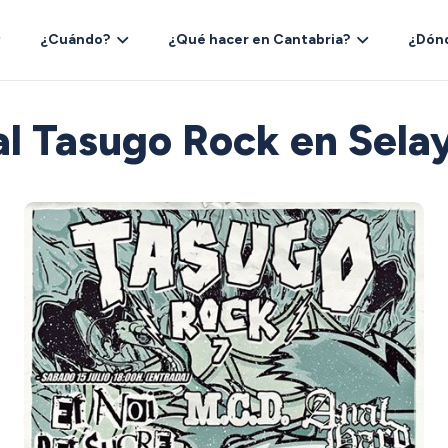
¿Cuándo?
¿Qué hacer en Cantabria?
¿Dón
al Tasugo Rock en Sela