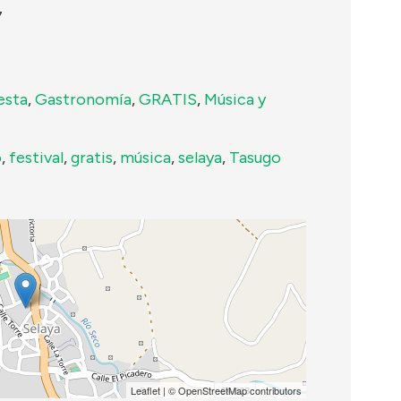
7
esta
,
Gastronomía
,
GRATIS
,
Música y
o
,
festival
,
gratis
,
música
,
selaya
,
Tasugo
Leaflet
| ©
OpenStreetMap
contributors