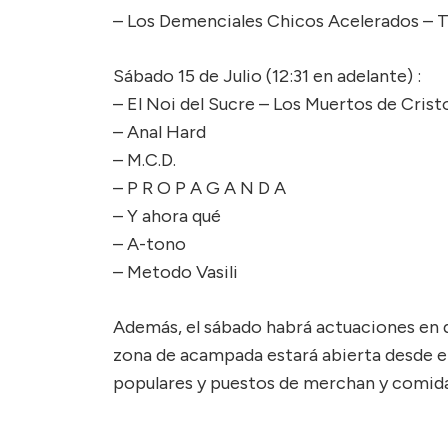
– Los Demenciales Chicos Acelerados – T
Sábado 15 de Julio (12:31 en adelante) :
– El Noi del Sucre – Los Muertos de Crist
– Anal Hard
– M.C.D.
– P R O P A G A N D A
– Y ahora qué
– A-tono
– Metodo Vasili
Además, el sábado habrá actuaciones en di
zona de acampada estará abierta desde el
populares y puestos de merchan y comida