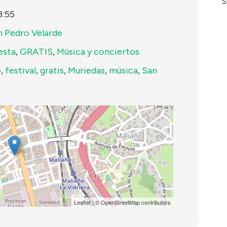
S
3:55
n Pedro Velarde
esta
,
GRATIS
,
Música y conciertos
o
,
festival
,
gratis
,
Muriedas
,
música
,
San
Leaflet
| ©
OpenStreetMap
contributors