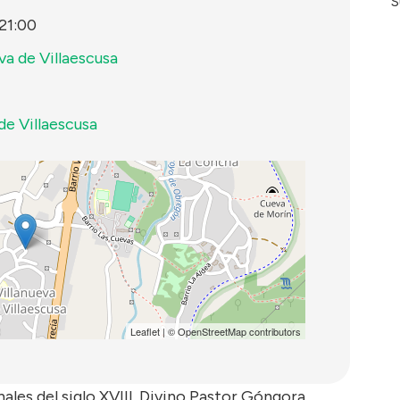
S
21:00
va de Villaescusa
de Villaescusa
Leaflet
| ©
OpenStreetMap
contributors
ales del siglo XVIII. Divino Pastor Góngora,