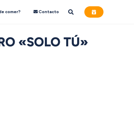
de comer?
Contacto
RO «SOLO TÚ»