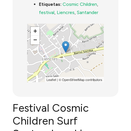
Etiquetas:
Cosmic Children
,
festival
,
Liencres
,
Santander
+
−
Leaflet
| ©
OpenStreetMap
contributors
Festival Cosmic
Children Surf