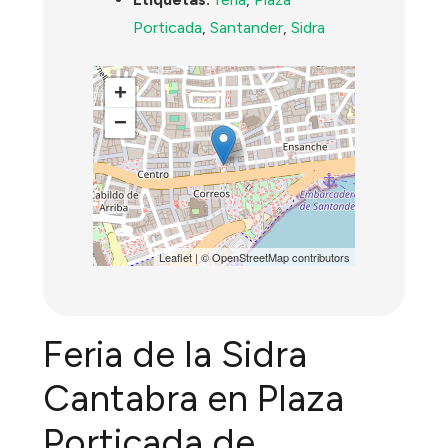
Porticada
,
Santander
,
Sidra
+
−
Leaflet
| ©
OpenStreetMap
contributors
Feria de la Sidra
Cantabra en Plaza
Porticada de