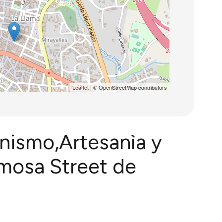
Leaflet
| ©
OpenStreetMap
contributors
onismo,Artesanìa y
mosa Street de