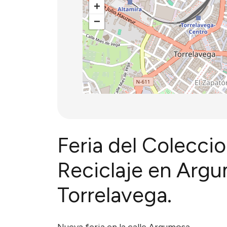
+
−
Feria del Colecci
Reciclaje en Argu
Torrelavega.
Nueva feria en la calle Argumosa.