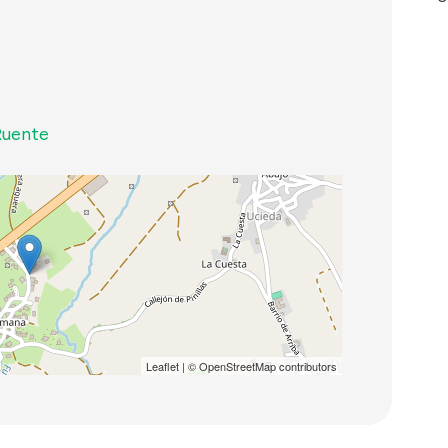
Ruente
Leaflet
| ©
OpenStreetMap
contributors