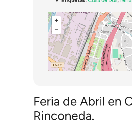
Etiquetas:
Cosa de Dos
,
feria
+
−
Feria de Abril en
Rinconeda.