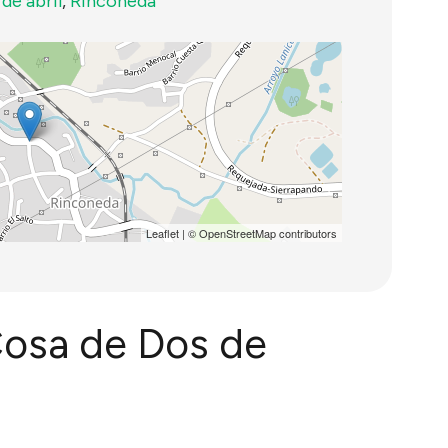
 de abril
,
Rinconeda
Leaflet
| ©
OpenStreetMap
contributors
 Cosa de Dos de