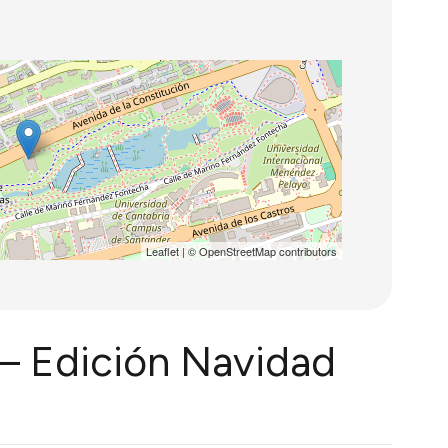
Leaflet
| ©
OpenStreetMap
contributors
 – Edición Navidad