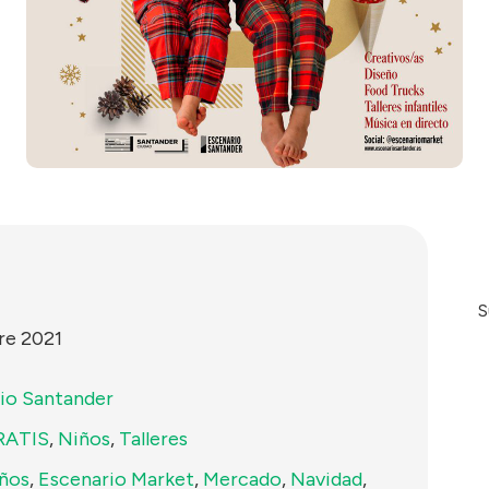
S
re 2021
io Santander
RATIS
,
Niños
,
Talleres
iños
,
Escenario Market
,
Mercado
,
Navidad
,