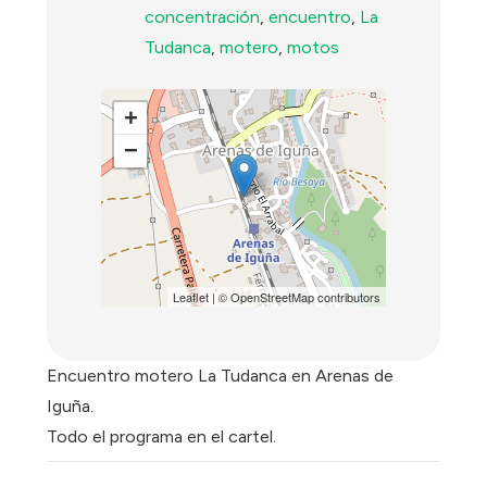
concentración
,
encuentro
,
La
Tudanca
,
motero
,
motos
+
−
Leaflet
| ©
OpenStreetMap
contributors
Encuentro motero La Tudanca en Arenas de
Iguña.
Todo el programa en el cartel.