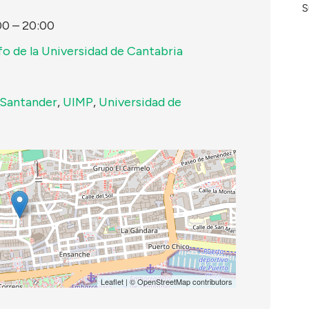
S
00
–
20:00
fo de la Universidad de Cantabria
Santander
,
UIMP
,
Universidad de
Leaflet
| ©
OpenStreetMap
contributors