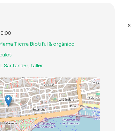
S
19:00
Mama Tierra Biotiful & orgánico
culos
l
,
Santander
,
taller