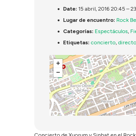
Date:
15 abril, 2016 20:45
–
23
Lugar de encuentro:
Rock B
Categorías:
Espectáculos
,
Fi
Etiquetas:
concierto
,
direct
+
−
Concierto de Xuorum y Sinbat en el Rock