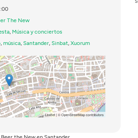
S
:00
eer The New
esta
,
Música y conciertos
o
,
música
,
Santander
,
Sinbat
,
Xuorum
Leaflet
| ©
OpenStreetMap
contributors
 Beer the New en Santander.