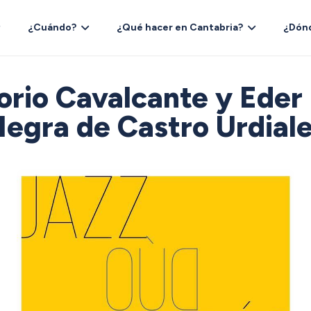
¿Cuándo?
¿Qué hacer en Cantabria?
¿Dón
orio Cavalcante y Eder 
egra de Castro Urdial