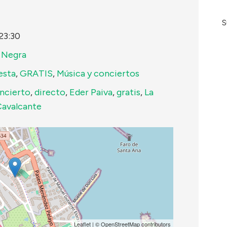
S
23:30
a Negra
esta
,
GRATIS
,
Música y conciertos
ncierto
,
directo
,
Eder Paiva
,
gratis
,
La
Cavalcante
Leaflet
| ©
OpenStreetMap
contributors