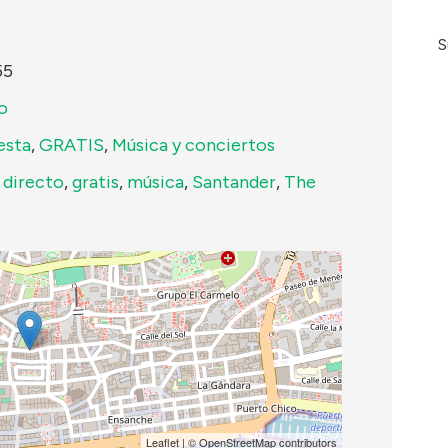
S
55
o
esta
,
GRATIS
,
Música y conciertos
,
directo
,
gratis
,
música
,
Santander
,
The
Leaflet
| ©
OpenStreetMap
contributors