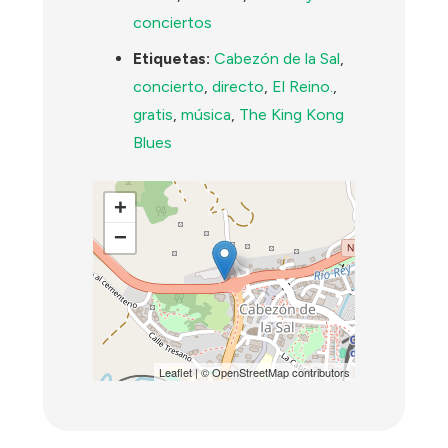
conciertos
Etiquetas:
Cabezón de la Sal
,
concierto
,
directo
,
El Reino.
,
gratis
,
música
,
The King Kong
Blues
+
−
Leaflet
| ©
OpenStreetMap
contributors