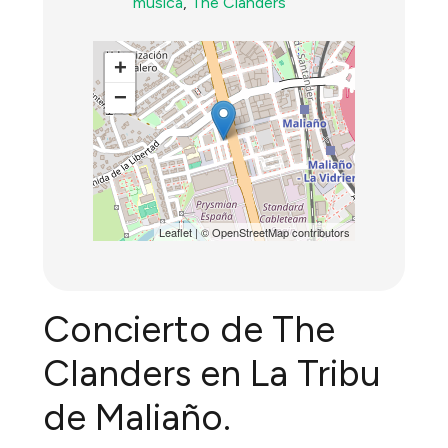
música
,
The Clanders
+
−
Leaflet
| ©
OpenStreetMap
contributors
Concierto de The
Clanders en La Tribu
de Maliaño.