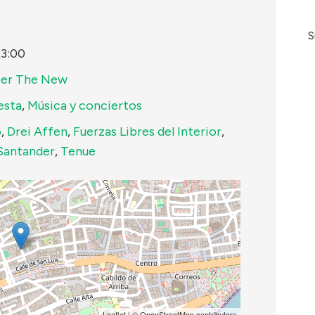
S
3:00
eer The New
esta
,
Música y conciertos
o
,
Drei Affen
,
Fuerzas Libres del Interior
,
Santander
,
Tenue
Leaflet
| ©
OpenStreetMap
contributors