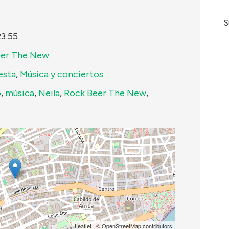
S
23:55
eer The New
esta
,
Música y conciertos
o
,
música
,
Neila
,
Rock Beer The New
,
Leaflet
| ©
OpenStreetMap
contributors