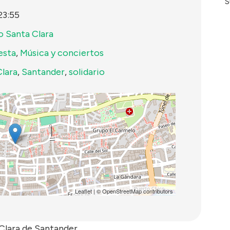
S
23:55
o Santa Clara
esta
,
Música y conciertos
Clara
,
Santander
,
solidario
Leaflet
| ©
OpenStreetMap
contributors
 Clara de Santander.