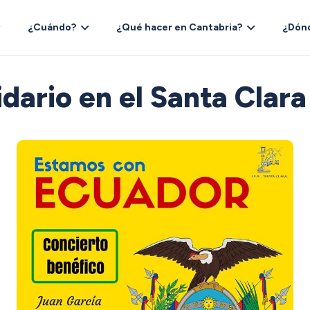
¿Cuándo?
¿Qué hacer en Cantabria?
¿Dón
idario en el Santa Clar