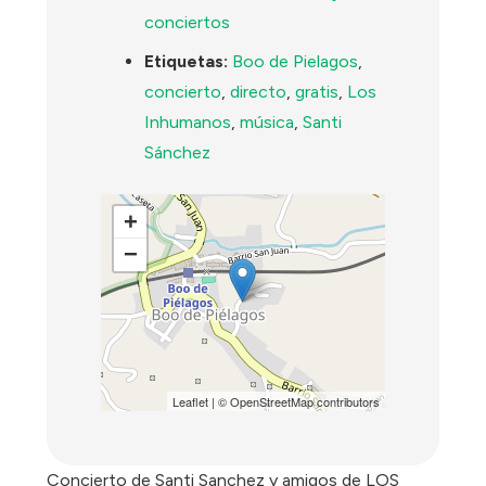
conciertos
Etiquetas:
Boo de Pielagos
,
concierto
,
directo
,
gratis
,
Los
Inhumanos
,
música
,
Santi
Sánchez
+
−
Leaflet
| ©
OpenStreetMap
contributors
Concierto de Santi Sanchez y amigos de LOS