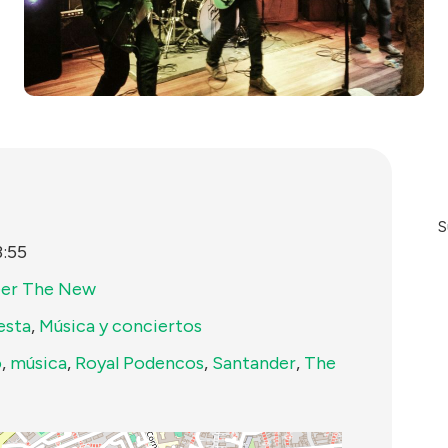
S
3:55
eer The New
esta
,
Música y conciertos
o
,
música
,
Royal Podencos
,
Santander
,
The