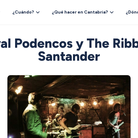
¿Cuándo?
¿Qué hacer en Cantabria?
¿Dón
al Podencos y The Rib
Santander