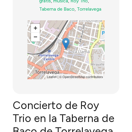
gratis
,
música
,
Roy Trio
,
Taberna de Baco
,
Torrelavega
+
−
Leaflet
| ©
OpenStreetMap
contributors
Concierto de Roy
Trio en la Taberna de
Baco de Torrelavega.