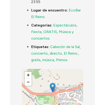
23:55
Lugar de encuentro:
EcoBar
El Reino
Categorías:
Espectáculos
,
Fiesta
,
GRATIS
,
Música y
conciertos
Etiquetas:
Cabezón de la Sal
,
concierto
,
directo
,
El Reino.
,
gratis
,
música
,
Primos
+
−