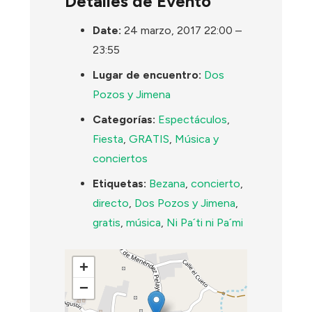
Detalles de Evento
Date:
24 marzo, 2017 22:00
–
23:55
Lugar de encuentro:
Dos
Pozos y Jimena
Categorías:
Espectáculos
,
Fiesta
,
GRATIS
,
Música y
conciertos
Etiquetas:
Bezana
,
concierto
,
directo
,
Dos Pozos y Jimena
,
gratis
,
música
,
Ni Pa´ti ni Pa´mi
+
−