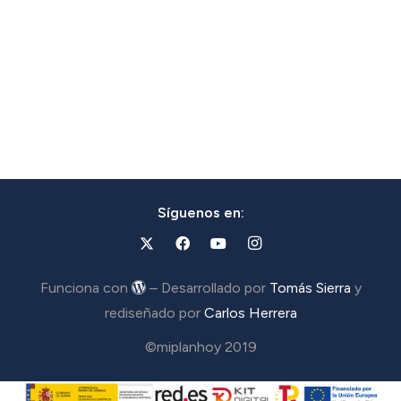
Síguenos en:
Funciona con
– Desarrollado por
Tomás Sierra
y
rediseñado por
Carlos Herrera
©miplanhoy 2019