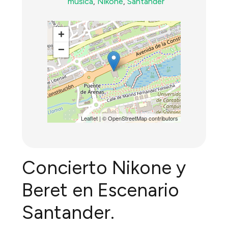
música
,
Nikone
,
Santander
+
−
Leaflet
| ©
OpenStreetMap
contributors
Concierto Nikone y
Beret en Escenario
Santander.