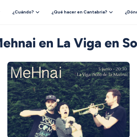
¿Cuándo?
¿Qué hacer en Cantabria?
¿Dón
ehnai en La Viga en So