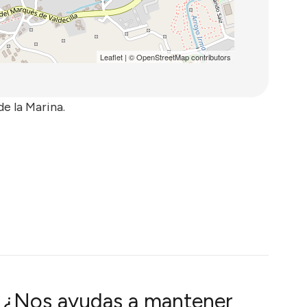
Leaflet
| ©
OpenStreetMap
contributors
e la Marina.
¿Nos ayudas a mantener