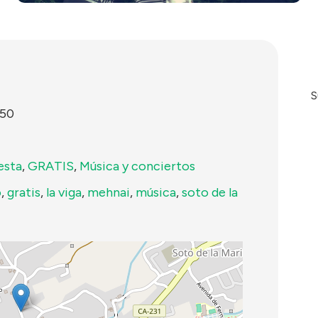
S
:50
esta
,
GRATIS
,
Música y conciertos
o
,
gratis
,
la viga
,
mehnai
,
música
,
soto de la