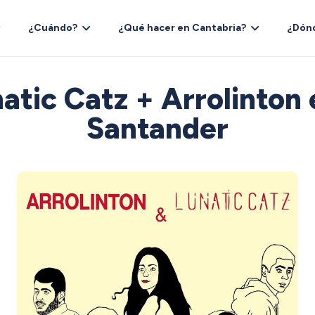
¿Cuándo?
¿Qué hacer en Cantabria?
¿Dón
atic Catz + Arrolinton
Santander