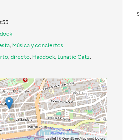
S
3:55
ddock
esta
,
Música y conciertos
rto
,
directo
,
Haddock
,
Lunatic Catz
,
Leaflet
| ©
OpenStreetMap
contributors