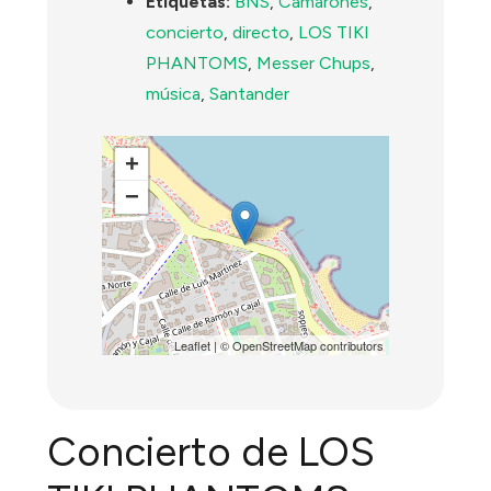
Etiquetas:
BNS
,
Camarones
,
concierto
,
directo
,
LOS TIKI
PHANTOMS
,
Messer Chups
,
música
,
Santander
+
−
Leaflet
| ©
OpenStreetMap
contributors
Concierto de LOS