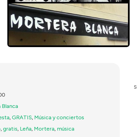
S
00
 Blanca
esta
,
GRATIS
,
Música y conciertos
o
,
gratis
,
Leña
,
Mortera
,
música