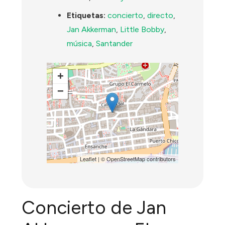
Etiquetas:
concierto
,
directo
,
Jan Akkerman
,
Little Bobby
,
música
,
Santander
+
−
Leaflet
| ©
OpenStreetMap
contributors
Concierto de Jan