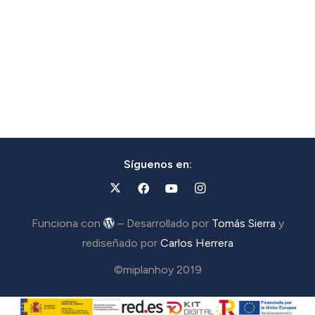
Síguenos en:
Funciona con
– Desarrollado por
Tomás Sierra
y
rediseñado por
Carlos Herrera
©miplanhoy 2019