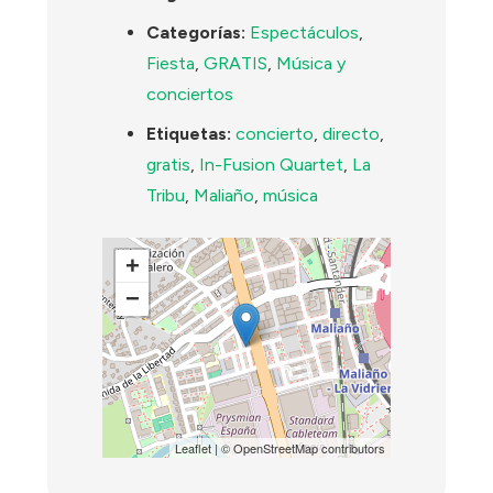
Categorías:
Espectáculos
,
Fiesta
,
GRATIS
,
Música y
conciertos
Etiquetas:
concierto
,
directo
,
gratis
,
In-Fusion Quartet
,
La
Tribu
,
Maliaño
,
música
+
−
Leaflet
| ©
OpenStreetMap
contributors