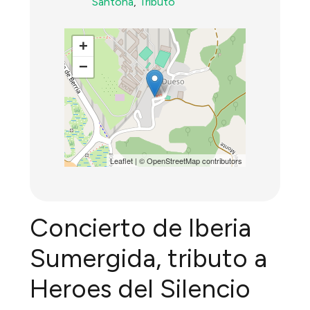
Santoña
,
Tributo
+
−
Leaflet
| ©
OpenStreetMap
contributors
Concierto de Iberia
Sumergida, tributo a
Heroes del Silencio