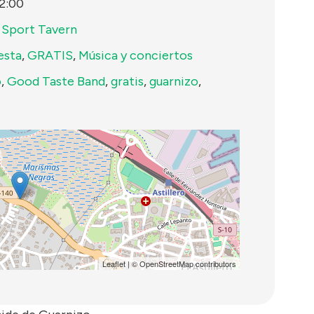
2:00
 Sport Tavern
esta
,
GRATIS
,
Música y conciertos
o
,
Good Taste Band
,
gratis
,
guarnizo
,
Leaflet
| ©
OpenStreetMap
contributors