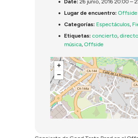
Date:
26 junio, 2016 20:00
–
2
Lugar de encuentro:
Offside
Categorías:
Espectáculos
,
Fi
Etiquetas:
concierto
,
direct
música
,
Offside
+
−