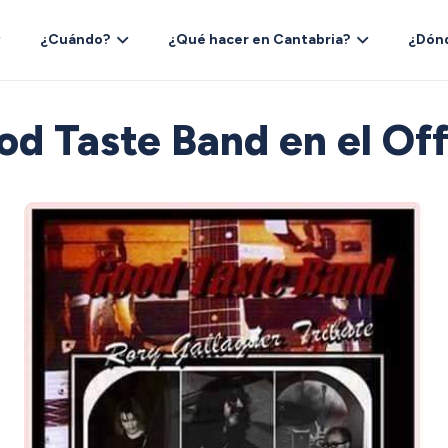
¿Cuándo?
¿Qué hacer en Cantabria?
¿Dón
od Taste Band en el Off