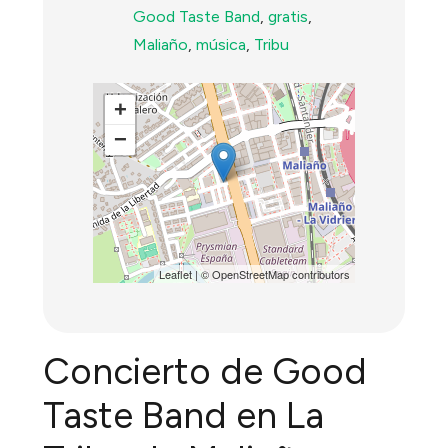
Good Taste Band
,
gratis
,
Maliaño
,
música
,
Tribu
+
−
Leaflet
| ©
OpenStreetMap
contributors
Concierto de Good
Taste Band en La