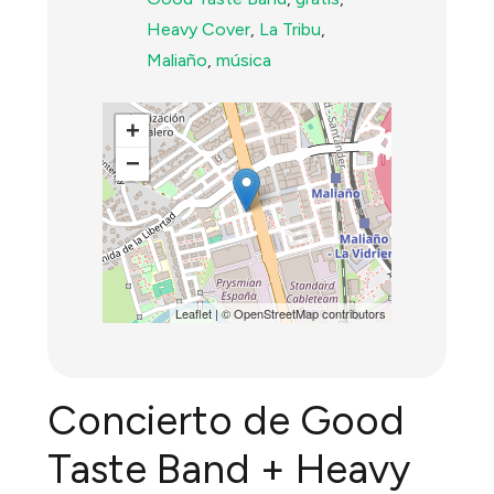
Heavy Cover
,
La Tribu
,
Maliaño
,
música
+
−
Leaflet
| ©
OpenStreetMap
contributors
Concierto de Good
Taste Band + Heavy