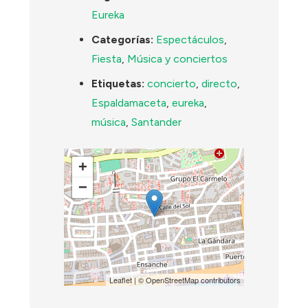
Eureka
Categorías:
Espectáculos
,
Fiesta
,
Música y conciertos
Etiquetas:
concierto
,
directo
,
Espaldamaceta
,
eureka
,
música
,
Santander
+
−
Leaflet
| ©
OpenStreetMap
contributors