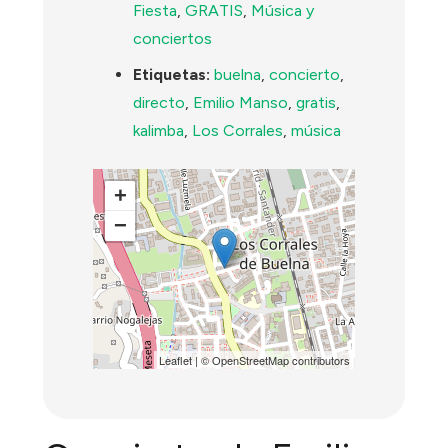
Fiesta
,
GRATIS
,
Música y
conciertos
Etiquetas:
buelna
,
concierto
,
directo
,
Emilio Manso
,
gratis
,
kalimba
,
Los Corrales
,
música
+
−
Leaflet
| ©
OpenStreetMap
contributors