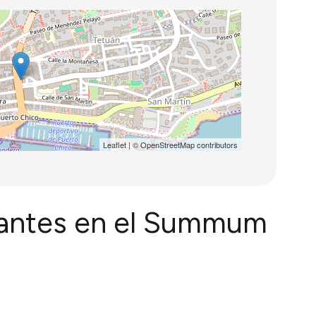
Leaflet
| ©
OpenStreetMap
contributors
fantes en el Summum