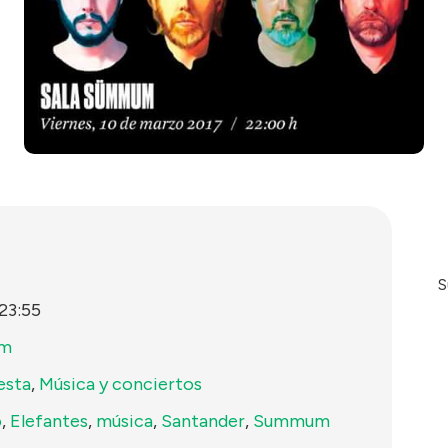
S
23:55
m
esta
,
Música y conciertos
o
,
Elefantes
,
música
,
Santander
,
Summum