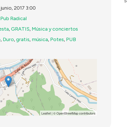
S
 junio, 2017 3:00
 Pub Radical
esta
,
GRATIS
,
Música y conciertos
o
,
Duro
,
gratis
,
música
,
Potes
,
PUB
Leaflet
| ©
OpenStreetMap
contributors