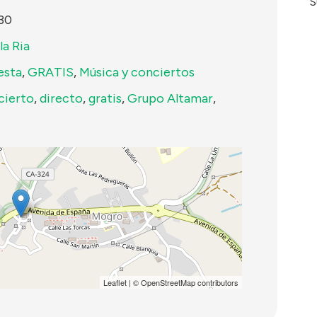
S
30
la Ria
esta
,
GRATIS
,
Música y conciertos
cierto
,
directo
,
gratis
,
Grupo Altamar
,
Leaflet
| ©
OpenStreetMap
contributors